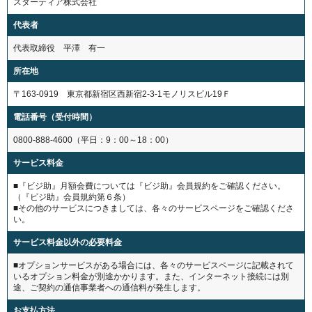
スターティア株式会社
代表者
代表取締役 平澤 有一
所在地
〒163-0919 東京都新宿区西新宿2-3-1モノリスビル19Ｆ
電話番号（受付時間）
0800-888-4600（平日：9：00～18：00）
サービス料金
■『ビジ助』月額会費については『ビジ助』会員規約をご確認ください。
（『ビジ助』会員規約第６条）
■その他のサービスにつきましては、各々のサービスページをご確認くださ
い。
サービス料金以外の必要料金
■オプションサービスがある場合には、各々のサービスページに記載されて
いるオプション料金が別途かかります。また、インターネット接続には別
途、ご契約の通信事業者への通信料が発生します。
お支払方法