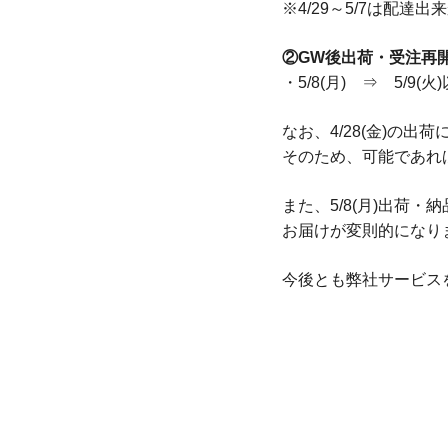
※4/29～5/7は配達
②GW後出荷・受注再
・5/8(月) ⇒ 5/9(火
なお、4/28(金)の
そのため、可能であれば
また、5/8(月)出荷
お届けが変則的になり
今後とも弊社サービス