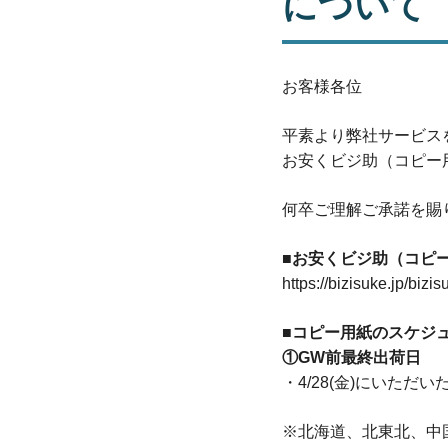
について
お客様各位
平素より弊社サービス
お安くビジ助（コピー
何卒ご理解ご承諾を賜
■お安くビジ助（コピ
https://bizisuke.jp/biz
■コピー用紙のスケジ
①GW前最終出荷日
・4/28(金)にいただ
※北海道、北東北、中