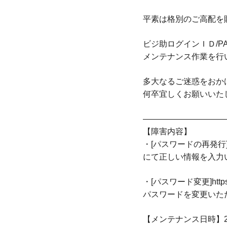
平素は格別のご高配を
ビジ助ログインＩＤ/P
メンテナンス作業を行
多大なるご迷惑をおか
何卒宜しくお願いいた
——————————
【障害内容】
・[パスワードの再発行]https:/
にて正しい情報を入力
・[パスワード変更]https://
パスワードを変更いた
【メンテナンス日時】2023