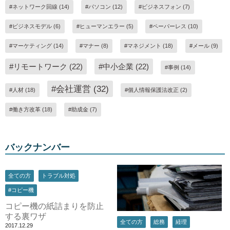
#ネットワーク回線 (14)
#パソコン (12)
#ビジネスフォン (7)
#ビジネスモデル (6)
#ヒューマンエラー (5)
#ペーパーレス (10)
#マーケティング (14)
#マナー (8)
#マネジメント (18)
#メール (9)
#リモートワーク (22)
#中小企業 (22)
#事例 (14)
#会社運営 (32)
#人材 (18)
#個人情報保護法改正 (2)
#働き方改革 (18)
#助成金 (7)
バックナンバー
全ての方
トラブル対処
#コピー機
コピー機の紙詰まりを防止
する裏ワザ
全ての方
総務
経理
2017.12.29