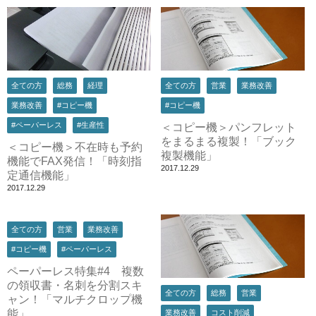
全ての方
総務
経理
全ての方
営業
業務改善
業務改善
#コピー機
#コピー機
#ペーパーレス
#生産性
＜コピー機＞パンフレット
をまるまる複製！「ブック
＜コピー機＞不在時も予約
複製機能」
機能でFAX発信！「時刻指
2017.12.29
定通信機能」
2017.12.29
全ての方
営業
業務改善
#コピー機
#ペーパーレス
ペーパーレス特集#4 複数
の領収書・名刺を分割スキ
全ての方
総務
営業
ャン！「マルチクロップ機
能」
業務改善
コスト削減