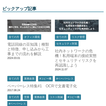
ピックアップ記事
全ての方
オフィス環境
全ての方
リスク管理
セキュリティ対策
電話回線の豆知識｜種類
と特徴、申し込みから工
社内ネットワークの危
事までの流れを解説
機！私用端末の接続実態
2024.03.01
とセキュリティリスクを
再認識しよう
2024.11.07
全ての方
業務改善
#コピー機
#ペーパーレス
ペーパーレス特集#1 OCRで文書電子化
2017.08.24
全ての方
営業
業務改善
コスト削減
#コピー機
#ペーパーレス