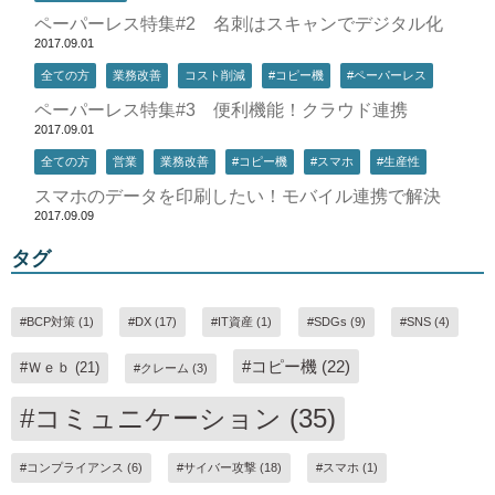
ペーパーレス特集#2 名刺はスキャンでデジタル化
2017.09.01
全ての方
業務改善
コスト削減
#コピー機
#ペーパーレス
ペーパーレス特集#3 便利機能！クラウド連携
2017.09.01
全ての方
営業
業務改善
#コピー機
#スマホ
#生産性
スマホのデータを印刷したい！モバイル連携で解決
2017.09.09
タグ
#BCP対策 (1)
#DX (17)
#IT資産 (1)
#SDGs (9)
#SNS (4)
#コピー機 (22)
#Ｗｅｂ (21)
#クレーム (3)
#コミュニケーション (35)
#コンプライアンス (6)
#サイバー攻撃 (18)
#スマホ (1)