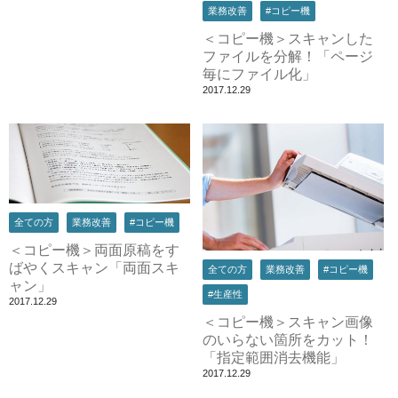
業務改善
#コピー機
＜コピー機＞スキャンした
ファイルを分解！「ページ
毎にファイル化」
2017.12.29
全ての方
業務改善
#コピー機
＜コピー機＞両面原稿をす
ばやくスキャン「両面スキ
全ての方
業務改善
#コピー機
ャン」
#生産性
2017.12.29
＜コピー機＞スキャン画像
のいらない箇所をカット！
「指定範囲消去機能」
2017.12.29