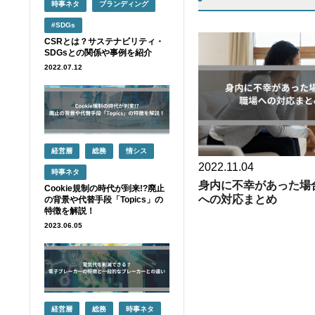
時事ネタ
ブランディング
#SDGs
CSRとは？サステナビリティ・
SDGsとの関係や事例を紹介
2022.07.12
経営層
総務
情シス
2022.11.04
時事ネタ
身内に不幸があった場
Cookie規制の時代が到来!?廃止
への対応まとめ
の背景や代替手段「Topics」の
特徴を解説！
2023.06.05
経営層
総務
時事ネタ