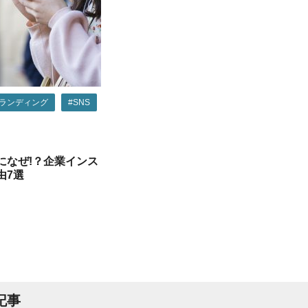
ランディング
#SNS
になぜ!？企業インス
由7選
記事