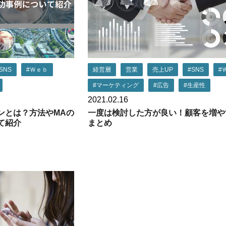
SNS
#Ｗｅｂ
経営層
営業
売上UP
#SNS
#
#マーケティング
#広告
#生産性
2021.02.16
ンとは？方法やMAの
一度は検討した方が良い！顧客を増や
て紹介
まとめ