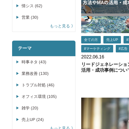
情シス (62)
営業 (30)
もっと見る
全ての方
売上UP
#
テーマ
#マーケティング
#広告
2022.06.16
時事ネタ (43)
リードジェネレーショ
活用・成功事例につい
業務改善 (130)
トラブル対処 (46)
オフィス環境 (105)
雑学 (20)
売上UP (24)
もっと見る