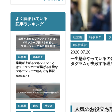
よく読まれている
記事ランキング
経営層
時事ネタ
ブ
#会社運営
2020.07.20
経営層
時事ネタ
一生懸命やっているの
業績が上がるマネジメントと
タグラムが失敗する理
は？ドラッカーが掲げる有能な
マネージャーのあり方を解説
2023.04.14
経営層
総務
情シス
人気のお役立ち