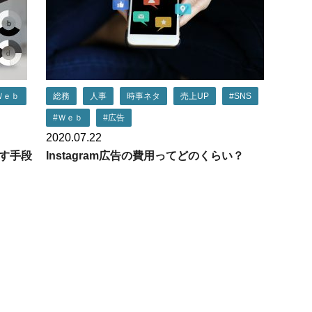
Ｗｅｂ
総務
人事
時事ネタ
売上UP
#SNS
#Ｗｅｂ
#広告
2020.07.22
す手段
Instagram広告の費用ってどのくらい？