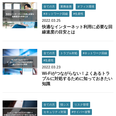
全ての方
業務改善
オフィス環境
#ネットワーク回線
#生産性
2022.03.25
快適なインターネット利用に必要な回
線速度の目安とは
全ての方
トラブル対処
#ネットワーク回線
#生産性
2022.03.23
Wi-Fiがつながらない！よくあるトラ
ブルに対処するために知っておきたい
知識
全ての方
情シス
リスク管理
セキュリティ対策
#サイバー攻撃