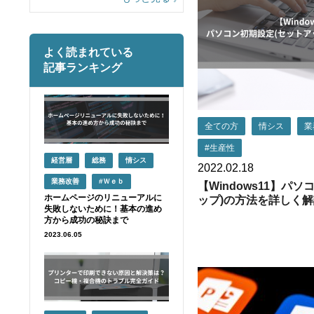
よく読まれている
記事ランキング
全ての方
情シス
業
#生産性
経営層
総務
情シス
2022.02.18
業務改善
#Ｗｅｂ
【Windows11】パ
ホームページのリニューアルに
ップ)の方法を詳しく解
失敗しないために！基本の進め
方から成功の秘訣まで
2023.06.05