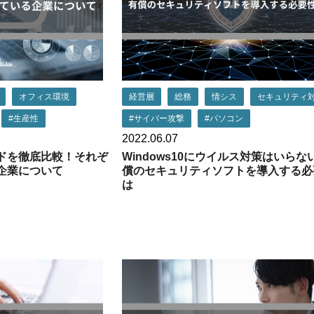
オフィス環境
経営層
総務
情シス
セキュリティ
#生産性
#サイバー攻撃
#パソコン
2022.06.07
ドを徹底比較！それぞ
Windows10にウイルス対策はいらな
企業について
償のセキュリティソフトを導入する必
は