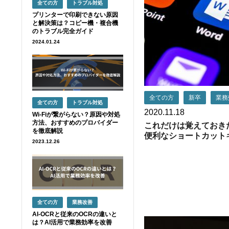
全ての方
トラブル対処
プリンターで印刷できない原因
と解決策は？コピー機・複合機
のトラブル完全ガイド
2024.01.24
全ての方
新卒
業務
全ての方
トラブル対処
2020.11.18
Wi-Fiが繋がらない？原因や対処
方法、おすすめのプロバイダー
これだけは覚えておき
を徹底解説
便利なショートカットキ
2023.12.26
全ての方
業務改善
AI-OCRと従来のOCRの違いと
は？AI活用で業務効率を改善