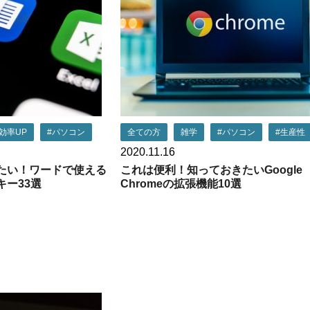
効率UP
#パソコン
全ての方
雑学
#パソコン
#生産性
2020.11.16
たい！ワードで使える
これは便利！知っておきたいGoogle
ー33選
Chromeの拡張機能10選