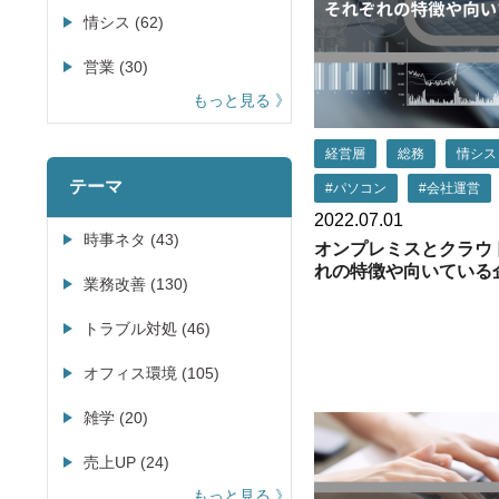
情シス (62)
営業 (30)
もっと見る
経営層
総務
情シス
テーマ
#パソコン
#会社運営
2022.07.01
時事ネタ (43)
オンプレミスとクラウ
れの特徴や向いている
業務改善 (130)
トラブル対処 (46)
オフィス環境 (105)
雑学 (20)
売上UP (24)
もっと見る