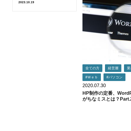
2023.10.19
全ての方
経営層
業
#Ｗｅｂ
#パソコン
2020.07.30
HP制作の定番、Word
がちなミスとは？Part.