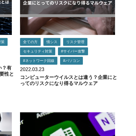
対策
全ての方
情シス
リスク管理
セキュリティ対策
#サイバー攻撃
#ネットワーク回線
#パソコン
い？有
2022.03.23
要性と
コンピューターウイルスとは違う？企業にと
ってのリスクになり得るマルウェア