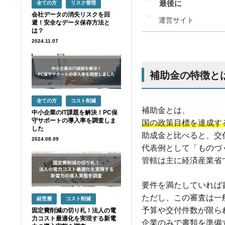
最後に
全ての方
リスク管理
会社データの消失リスクを回
運営サイト
避！安全なデータ保存方法と
は？
2024.11.07
補助金の特徴と
全ての方
コスト削減
補助金とは、
中小企業のIT課題を解決！PC保
守サポートの導入率を調査しま
国の政策目標を達成す
した
助成金と比べると、交
2024.08.09
代表例として「ものづ
管轄は主に経済産業省
要件を満たしていれば
ただし、この審査は一
経営層
コスト削減
予算や交付件数が限ら
固定費削減の切り札！法人の電
力コスト最適化を実現する新電
企業のみで書類を準備