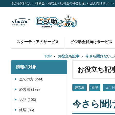
今さら聞けない…補助金・助成金・給付金の特徴と違い | 法人向けサポートサ
スターティアのサービス
ビジ助会員向けサービス
TOP
お役立ち記事
今さら聞けない…
情報の対象
お役立ち記
全ての方 (244)
経営層
経理
コスト
経営層 (179)
総務 (106)
今さら聞
経理 (36)