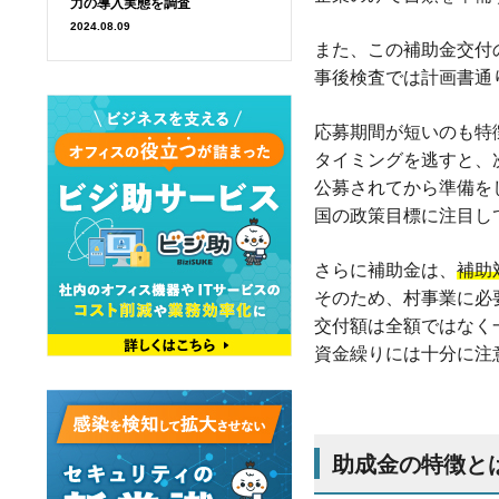
力の導入実態を調査
2024.08.09
また、この補助金交付
事後検査では計画書通
応募期間が短いのも特
タイミングを逃すと、
公募されてから準備を
国の政策目標に注目し
さらに補助金は、
補助
そのため、村事業に必
交付額は全額ではなく
資金繰りには十分に注
助成金の特徴と