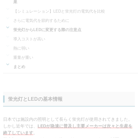
果
【シミュレーション】LEDと蛍光灯の電気代を比較
さらに電気代を節約するために
蛍光灯からLEDに変更する際の注意点
導入コストが高い
熱に弱い
重量が重い
まとめ
蛍光灯とLEDの基本情報
日本では施設内の照明として長らく蛍光灯が使用されてきました。
しかし近年では、
LEDが急速に普及し主要メーカーは次々と生産を
終了しています
。