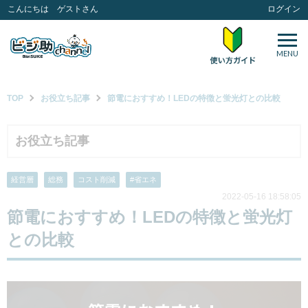
こんにちは ゲストさん
ログイン
MENU
TOP
お役立ち記事
節電におすすめ！LEDの特徴と蛍光灯との比較
お役立ち記事
経営層
総務
コスト削減
#省エネ
2022-05-16 18:58:05
節電におすすめ！LEDの特徴と蛍光灯
との比較