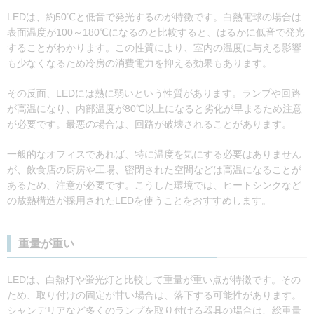
LEDは、約50℃と低音で発光するのが特徴です。白熱電球の場合は
表面温度が100～180℃になるのと比較すると、はるかに低音で発光
することがわかります。この性質により、室内の温度に与える影響
も少なくなるため冷房の消費電力を抑える効果もあります。
その反面、LEDには熱に弱いという性質があります。ランプや回路
が高温になり、内部温度が80℃以上になると劣化が早まるため注意
が必要です。最悪の場合は、回路が破壊されることがあります。
一般的なオフィスであれば、特に温度を気にする必要はありません
が、飲食店の厨房や工場、密閉された空間などは高温になることが
あるため、注意が必要です。こうした環境では、ヒートシンクなど
の放熱構造が採用されたLEDを使うことをおすすめします。
重量が重い
LEDは、白熱灯や蛍光灯と比較して重量が重い点が特徴です。その
ため、取り付けの固定が甘い場合は、落下する可能性があります。
シャンデリアなど多くのランプを取り付ける器具の場合は、総重量