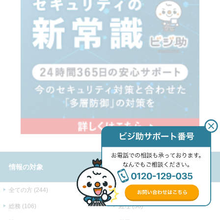
情報の対象
全ての方 (244)
経営層 (179)
総務 (106)
経理 (36)