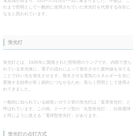
電意識が高まり、LEDへの注目が一気に集まりました。今後は、こ
れまで照明として一般的に使用されていた蛍光灯を代替する存在に
なると思われています。
蛍光灯
蛍光灯とは、1935年に開発された照明用のランプです。内部で塗ら
れている蛍光体に、電子の流れによって発生させた紫外線を当てる
ことで白い光を発生させます。発生させる電気のエネルギーを光に
変換する効率が良く節約につながるため、長らく照明として使用さ
れてきました。
一般的に知られている細長いガラス管の蛍光灯は「直管蛍光灯」と
呼ばれています。この他、ドーナツ型の「丸型蛍光灯」、白熱電球
と同じように使える「電球型蛍光灯」があります。
蛍光灯の点灯方式