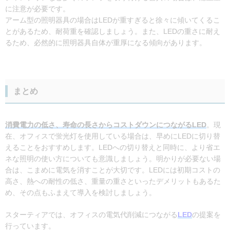
に注意が必要です。
アーム型の照明器具の場合はLEDが重すぎると徐々に傾いてくるこ
とがあるため、耐荷重を確認しましょう。また、LEDの重さに耐え
るため、必然的に照明器具自体が重厚になる傾向があります。
まとめ
消費電力の低さ、寿命の長さからコストダウンにつながるLED
。現
在、オフィスで蛍光灯を使用している場合は、早めにLEDに切り替
えることをおすすめします。LEDへの切り替えと同時に、より省エ
ネな照明の使い方についても意識しましょう。明かりが必要ない場
合は、こまめに電気を消すことが大切です。LEDには初期コストの
高さ、熱への耐性の低さ、重量の重さといったデメリットもあるた
め、その点もふまえて導入を検討しましょう。
スターティアでは、オフィスの電気代削減につながる
LED
の提案を
行っています。