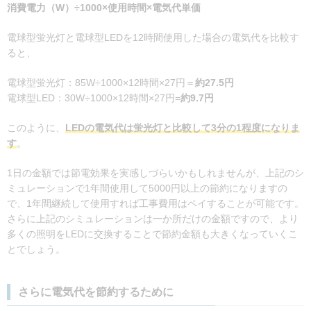
消費電力（W）÷1000×使用時間×電気代単価
電球型蛍光灯と電球型LEDを12時間使用した場合の電気代を比較す
ると、
電球型蛍光灯：85W÷1000×12時間×27円＝
約27.5円
電球型LED：30W÷1000×12時間×27円=
約9.7円
このように、
LEDの電気代は蛍光灯と比較して3分の1程度になりま
す
。
1日の金額では節電効果を実感しづらいかもしれませんが、上記のシ
ミュレーションで1年間使用して5000円以上の節約になりますの
で、1年間継続して使用すれば工事費用はペイすることが可能です。
さらに上記のシミュレーションは一か所だけの金額ですので、より
多くの照明をLEDに交換することで節約金額も大きくなっていくこ
とでしょう。
さらに電気代を節約するために