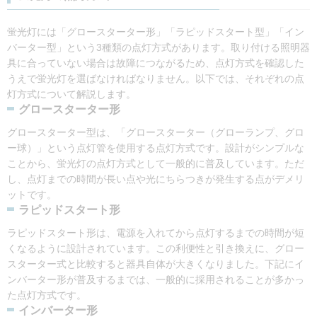
蛍光灯には「グロースターター形」「ラピッドスタート型」「イン
バーター型」という3種類の点灯方式があります。取り付ける照明器
具に合っていない場合は故障につながるため、点灯方式を確認した
うえで蛍光灯を選ばなければなりません。以下では、それぞれの点
灯方式について解説します。
グロースターター形
グロースターター型は、「グロースターター（グローランプ、グロ
ー球）」という点灯管を使用する点灯方式です。設計がシンプルな
ことから、蛍光灯の点灯方式として一般的に普及しています。ただ
し、点灯までの時間が長い点や光にちらつきが発生する点がデメリ
ットです。
ラピッドスタート形
ラピッドスタート形は、電源を入れてから点灯するまでの時間が短
くなるように設計されています。この利便性と引き換えに、グロー
スターター式と比較すると器具自体が大きくなりました。下記にイ
ンバーター形が普及するまでは、一般的に採用されることが多かっ
た点灯方式です。
インバーター形