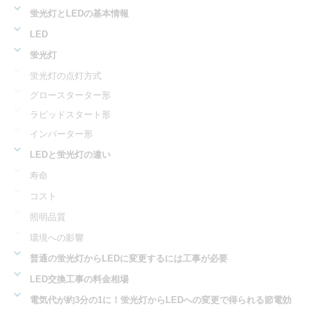
蛍光灯とLEDの基本情報
LED
蛍光灯
蛍光灯の点灯方式
グロースターター形
ラピッドスタート形
インバーター形
LEDと蛍光灯の違い
寿命
コスト
照明品質
環境への影響
普通の蛍光灯からLEDに変更するには工事が必要
LED交換工事の料金相場
電気代が約3分の1に！蛍光灯からLEDへの変更で得られる節電効