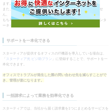
ます。
また、乗り換え時には配線工事や面倒な設定変更も必要ありませ
ん。
もちろん通信速度も安定しており、ビジネスにおける快適なインタ
ーネット環境の構築に役立ちます。
サポートを一本化できる
スターティアが提供するオフィスのIT機器を導入している場合は、
「
スターティア光 ビジ助プラン
」に登録することで、サポートを一
本化できます。
オフィスでトラブルが発生した際の問い合わせ先を減らすことがで
き、管理が楽になります。
一括請求によって業務を効率化できる
スターティアでは、当社から届く請求書を1つにまとめるサービスを