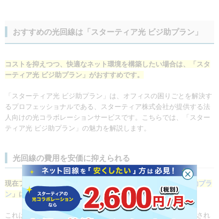
おすすめの光回線は「スターティア光 ビジ助プラン」
コストを抑えつつ、快適なネット環境を構築したい場合は、「スタ
ーティア光 ビジ助プラン」がおすすめです。
「スターティア光 ビジ助プラン」は、オフィスの困りごとを解決す
るプロフェッショナルである、スターティア株式会社が提供する法
人向けの光コラボレーションサービスです。こちらでは、「スター
ティア光 ビジ助プラン」の魅力を解説します。
光回線の費用を安価に抑えられる
現在フレッツ光を利用している場合、「
スターティア光 ビジ助プラ
ン
」に乗り換えることで、回線費用を節約できます。
これは戸建てタイプ、マンションタイプどちらにも割引が適用され