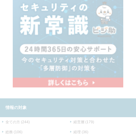
情報の対象
全ての方 (244)
経営層 (179)
総務 (106)
経理 (36)