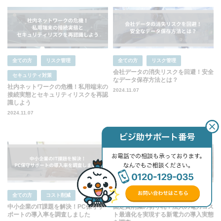
全ての方
リスク管理
全ての方
リスク管理
会社データの消失リスクを回避！安全
セキュリティ対策
なデータ保存方法とは？
社内ネットワークの危機！私用端末の
2024.11.07
接続実態とセキュリティリスクを再認
識しよう
2024.11.07
全ての方
コスト削減
経営層
コスト削減
中小企業のIT課題を解決！PC保守サ
固定費削減の切り札！法人の電力コス
ポートの導入率を調査しました
ト最適化を実現する新電力の導入実態