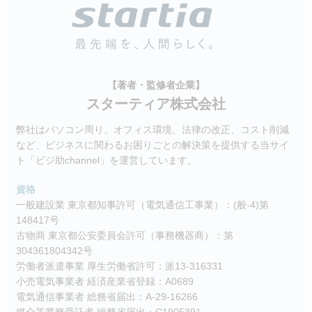
【著者・監修者企業】
スターティア株式会社
弊社はパソコン周り、オフィス環境、法律の改正、コスト削減
など、ビジネスに関わるお困りごとの解決策を提供する当サイ
ト「ビジ助channel」を運営しています。
資格
一般建設業 東京都知事許可（電気通信工事業）：(般-4)第
148417号
古物商 東京都公安委員会許可（事務機器商）：第
304361804342号
労働者派遣事業 厚生労働省許可：派13-316331
小売電気事業者 経済産業省登録：A0689
電気通信事業者 総務省届出：A-29-16266
媒介等業務受託者 総務省届出：C1905391