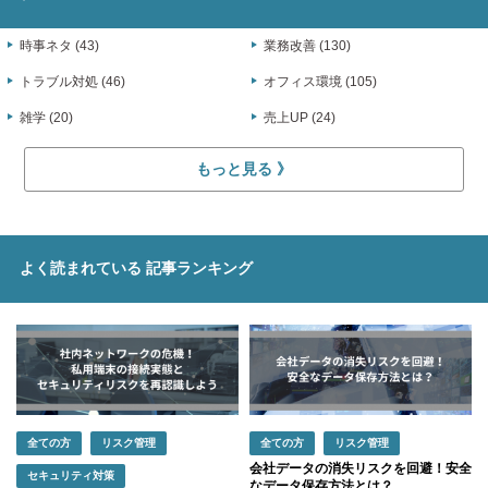
時事ネタ (43)
業務改善 (130)
トラブル対処 (46)
オフィス環境 (105)
雑学 (20)
売上UP (24)
もっと見る
よく読まれている
記事ランキング
全ての方
リスク管理
全ての方
リスク管理
会社データの消失リスクを回避！安全
セキュリティ対策
なデータ保存方法とは？