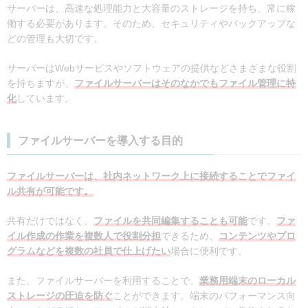
サーバーは、高速な処理能力と大容量のストレージを持ち、常に稼
働する必要があります。そのため、セキュリティやバックアップな
どの管理も大切です。
サーバーはWebサービスやソフトウェアの提供などさまざまな役割
を持ちますが、
ファイルサーバーはそのなかでもファイル管理に特
化
しています。
ファイルサーバーを導入する目的
ファイルサーバーは、社内ネットワーク上に接続することでファイ
ル共有が可能です。
共有だけではなく、
ファイルを共同編集することも可能
です。
ファ
イル作成の作業を複数人で役割分担
できるため、
コンテンツやプロ
グラムなどを複数の社員で仕上げたい
場合に便利です。
また、ファイルサーバーを利用することで、
業務用端末のローカル
ストレージの圧迫を防ぐ
ことができます。端末のパフォーマンス向