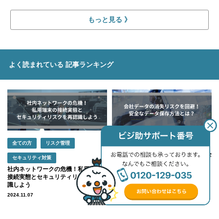
もっと見る
よく読まれている
記事ランキング
全ての方
リスク管理
全ての方
リスク管理
会社データの消失リスクを回避！安全
セキュリティ対策
なデータ保存方法とは？
社内ネットワークの危機！私用端末の
2024.11.07
接続実態とセキュリティリスクを再認
識しよう
2024.11.07