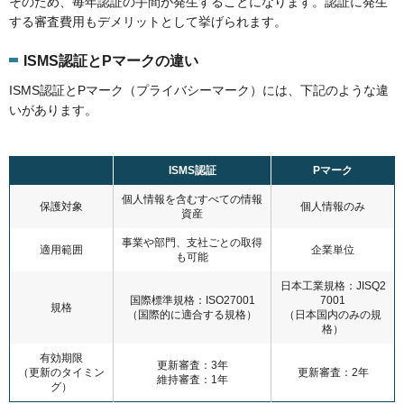
そのため、毎年認証の手間が発生することになります。認証に発生
する審査費用もデメリットとして挙げられます。
ISMS認証とPマークの違い
ISMS認証とPマーク（プライバシーマーク）には、下記のような違
いがあります。
ISMS認証
Pマーク
個人情報を含むすべての情報
保護対象
個人情報のみ
資産
事業や部門、支社ごとの取得
適用範囲
企業単位
も可能
日本工業規格：JISQ2
国際標準規格：ISO27001
7001
規格
（国際的に適合する規格）
（日本国内のみの規
格）
有効期限
更新審査：3年
（更新のタイミン
更新審査：2年
維持審査：1年
グ）