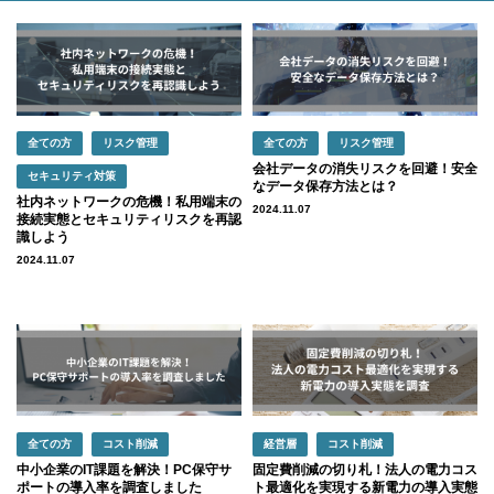
全ての方
リスク管理
全ての方
リスク管理
会社データの消失リスクを回避！安全
セキュリティ対策
なデータ保存方法とは？
社内ネットワークの危機！私用端末の
2024.11.07
接続実態とセキュリティリスクを再認
識しよう
2024.11.07
全ての方
コスト削減
経営層
コスト削減
中小企業のIT課題を解決！PC保守サ
固定費削減の切り札！法人の電力コス
ポートの導入率を調査しました
ト最適化を実現する新電力の導入実態