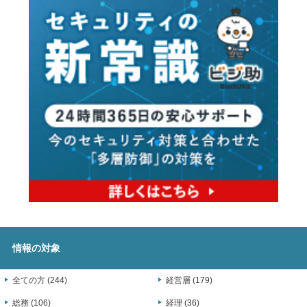
情報の対象
全ての方 (244)
経営層 (179)
総務 (106)
経理 (36)