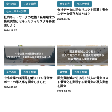
全ての方
リスク管理
全ての方
リスク管理
会社データの消失リスクを回避！安全
セキュリティ対策
なデータ保存方法とは？
社内ネットワークの危機！私用端末の
2024.11.07
接続実態とセキュリティリスクを再認
識しよう
2024.11.07
全ての方
コスト削減
経営層
コスト削減
中小企業のIT課題を解決！PC保守サ
固定費削減の切り札！法人の電力コス
ポートの導入率を調査しました
ト最適化を実現する新電力の導入実態
を調査
2024.08.09
2024.08.09