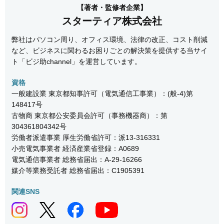
【著者・監修者企業】
スターティア株式会社
弊社はパソコン周り、オフィス環境、法律の改正、コスト削減
など、ビジネスに関わるお困りごとの解決策を提供する当サイ
ト「ビジ助channel」を運営しています。
資格
一般建設業 東京都知事許可（電気通信工事業）：(般-4)第
148417号
古物商 東京都公安委員会許可（事務機器商）：第
304361804342号
労働者派遣事業 厚生労働省許可：派13-316331
小売電気事業者 経済産業省登録：A0689
電気通信事業者 総務省届出：A-29-16266
媒介等業務受託者 総務省届出：C1905391
関連SNS