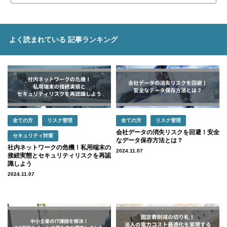
よく読まれている
記事ランキング
全ての方
リスク管理
全ての方
リスク管理
会社データの消失リスクを回避！安全
セキュリティ対策
なデータ保存方法とは？
社内ネットワークの危機！私用端末の
2024.11.07
接続実態とセキュリティリスクを再認
識しよう
2024.11.07