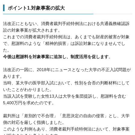
ポイント1.対象事案の拡大
法改正にともない、消費者裁判手続特例法における共通義務確認訴
訟の対象事案が拡大されます。
これまでの消費者裁判手続特例法は、あくまでも財産的被害が対象
で、慰謝料のような「精神的損害」は訴訟対象になりませんでし
た。
今後は慰謝料を対象事案に追加し、制度活用を促します
。
法改正の一因に、2018年にニュースとなった大学の不正入試問題が
あります。
当時、某大学の医学部入試において、性別を合否の判断材料にして
いたことがわかりました。
当該入試を受験した女性13人は大学を集団提訴し、慰謝料を含む
5,400万円を求めたのです。
裁判所は「差別的で不合理」「意思決定の自由の侵害」とし、大学
側の対応を厳しく指摘しました。
このような判例もあり、消費者裁判手続特例法において、対象事案