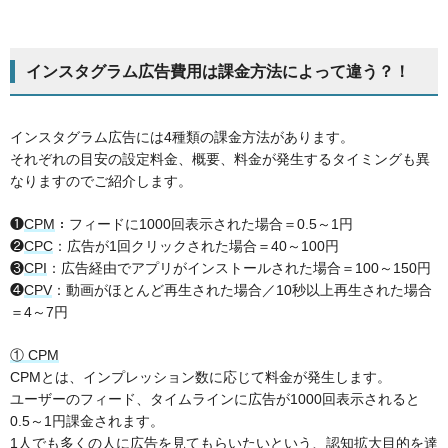
インスタグラム広告費用は課金方法によって違う？！
インスタグラム広告には4種類の課金方法があります。
それぞれの目安の設定料金、概要、料金が発生するタイミングも異
なりますのでご紹介します。
❶
CPM
：フィードに1000回表示された場合＝0.5～1円
❷
CPC
：広告が1回クリックされた場合＝40～100円
❸
CPI
：広告経由でアプリがインストールされた場合＝100～150円
❹
CPV
：動画がほとんど再生された場合／10秒以上再生された場合
＝4～7円
① CPM
CPMとは、インプレッション数に応じて料金が発生します。
ユーザーのフィード、タイムラインに広告が1000回表示されると
0.5～1円課金されます。
1人でも多くの人に広告を見てもらいたいという、認知拡大目的を達