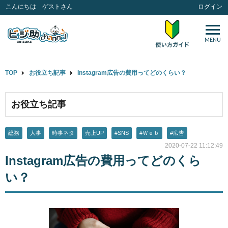
こんにちは ゲストさん
ログイン
MENU
TOP
お役立ち記事
Instagram広告の費用ってどのくらい？
お役立ち記事
総務
人事
時事ネタ
売上UP
#SNS
#Ｗｅｂ
#広告
2020-07-22 11:12:49
Instagram広告の費用ってどのくら
い？