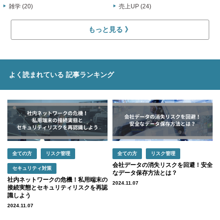
雑学 (20)
売上UP (24)
もっと見る
よく読まれている
記事ランキング
全ての方
リスク管理
全ての方
リスク管理
会社データの消失リスクを回避！安全
セキュリティ対策
なデータ保存方法とは？
社内ネットワークの危機！私用端末の
2024.11.07
接続実態とセキュリティリスクを再認
識しよう
2024.11.07