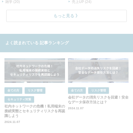
雑学 (20)
売上UP (24)
もっと見る
よく読まれている
記事ランキング
全ての方
リスク管理
全ての方
リスク管理
会社データの消失リスクを回避！安全
セキュリティ対策
なデータ保存方法とは？
社内ネットワークの危機！私用端末の
2024.11.07
接続実態とセキュリティリスクを再認
識しよう
2024.11.07