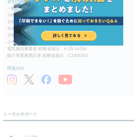
資格
一般建設業 東京都知事許可（電気通信工事業）：(般-4)第
148417号
古物商 東京都公安委員会許可（事務機器商）：第
304361804342号
労働者派遣事業 厚生労働省許可：派13-316331
小売電気事業者 経済産業省登録：A0689
電気通信事業者 総務省届出：A-29-16266
媒介等業務受託者 総務省届出：C1905391
関連SNS
トータルサポート