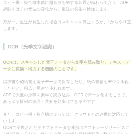
コピー機・複合機本体に超音波を発する装置が備わっており、ADF
起動中はその音波の変化から、重送の発生を検知します。
万が一、重送が発生した場合はスキャンを停止するか、1からやり直
します。
OCR（光学文字認識）
OCRは、スキャンした電子データから文字を読み取り、テキストデ
ータに変換・出力する機能のことです。
請求書や契約書を電子データで保存したり、紙の書籍をデジタル化
したりと、幅広い用途で使われます。
ADFで大量の原稿を素早く読み込み、OCRでデータ化することで、
あらゆる情報の管理・共有を効率化できるのです。
また、コピー機・複合機によっては、クラウドとの連携に対応して
います。
OCRで変換されたテキストデータを連携済のストレージサービスに
自動送信するなど、使い方次第で大幅な業務効率化に繋がるでしょ