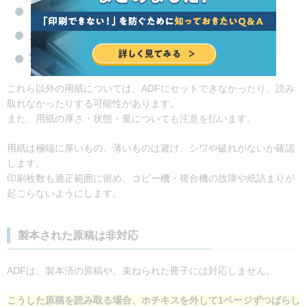
コピー用紙（A4・A5・B5など）
カード類（IDカードや名詞など）
写真用紙（マット紙や光沢紙など）
これら以外の用紙については、ADFにセットできなかったり、読み
取れなかったりする可能性があります。
また、用紙の厚さ・状態・量についても注意を払います。
用紙は極端に厚いもの、薄いものは避け、シワや破れがないか確認
します。
印刷枚数も適正範囲に留め、コピー機・複合機の故障や紙詰まりが
起こらないようにします。
製本された原稿は非対応
ADFは、製本済の原稿や、束ねられた冊子には対応しません。
こうした原稿を読み取る場合、ホチキスを外して1ページずつばらし