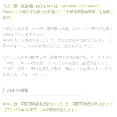
コピー機・複合機におけるADFは「Automatic Document
Feeder」の頭文字を取った用語で、「自動原稿供給装置」を意味し
ます。
一般的な業務用コピー機・複合機の場合、A4サイズの普通紙を最大
50枚までセットできます。
AFDを備える機種を使うことで、大量の文書を自動で読み取り、印
刷やスキャン、FAXの作業を効率よく進められるのです。
ただし、ADFを利用する際は文書の状態や用紙の質、そしてクリッ
プやホッチキスの針が残っていないかを確認する必要があります。
不適切に原稿・用紙を設定した場合、紙詰まりや故障のリスクが高
まるため、注意しましょう。
ADFの種類
ADFには「両面原稿自動反転タイプ」と「両面同時読み取りタイプ
（ワンパス両面ADF）」の2種類があります。